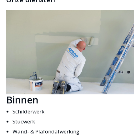
wenst. Avado Schilderwerken is door de
branchevereniging erkend en gecertificeerd. Daarmee
behoort Avado Schilderwerken tot één de oudste en
gerenommeerde schildersbedrijven in de regio
Haaglanden en daarbuiten.
Binnen
Schilderwerk
Stucwerk
Wand- & Plafondafwerking