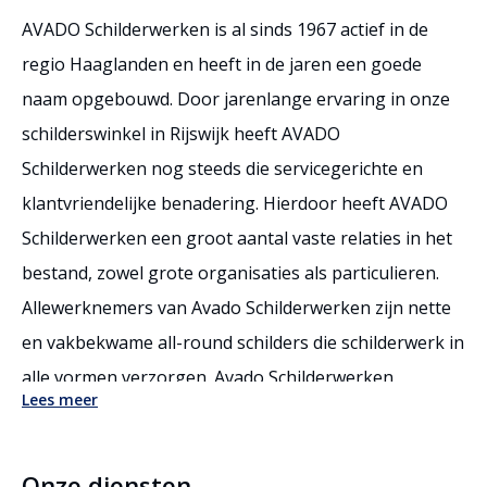
AVADO Schilderwerken is al sinds 1967 actief in de
regio Haaglanden en heeft in de jaren een goede
naam opgebouwd. Door jarenlange ervaring in onze
schilderswinkel in Rijswijk heeft AVADO
Schilderwerken nog steeds die servicegerichte en
klantvriendelijke benadering. Hierdoor heeft AVADO
Schilderwerken een groot aantal vaste relaties in het
bestand, zowel grote organisaties als particulieren.
Allewerknemers van Avado Schilderwerken zijn nette
en vakbekwame all-round schilders die schilderwerk in
alle vormen verzorgen. Avado Schilderwerken
Lees meer
verzorgt inspecties, adviseert over onderhoud en
draagt zorg voor meerjarige onderhoudsplannen.
Onze diensten
Avado Schilderwerken levert de kwaliteit die de klant